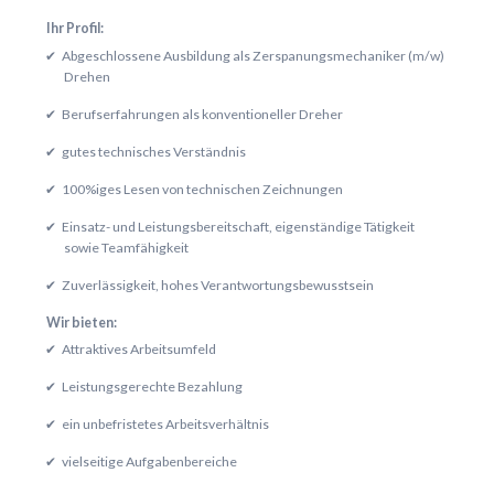
Ihr Profil:
Abgeschlossene Ausbildung als Zerspanungsmechaniker (m/w)
Drehen
Berufserfahrungen als konventioneller Dreher
gutes technisches Verständnis
100%iges Lesen von technischen Zeichnungen
Einsatz- und Leistungsbereitschaft, eigenständige Tätigkeit
sowie Teamfähigkeit
Zuverlässigkeit, hohes Verantwortungsbewusstsein
Wir bieten:
Attraktives Arbeitsumfeld
Leistungsgerechte Bezahlung
ein unbefristetes Arbeitsverhältnis
vielseitige Aufgabenbereiche