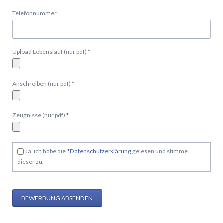
Telefonnummer
Pflichtfeld
Upload Lebenslauf (nur pdf)
*
Pflichtfeld
Anschreiben (nur pdf)
*
Pflichtfeld
Zeugnisse (nur pdf)
*
Pflichtfeld
Ja, ich habe die
*
Datenschutzerklärung
gelesen und stimme
dieser zu.
BEWERBUNG ABSENDEN