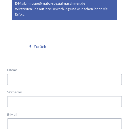
E-Mail: m.joppe@maba-spezialmaschinen.de
Wir freuen uns auf Ihre Bewerbung und wünschen Ihnen viel
Erfolg!
Zurück
Name
Vorname
E-Mail