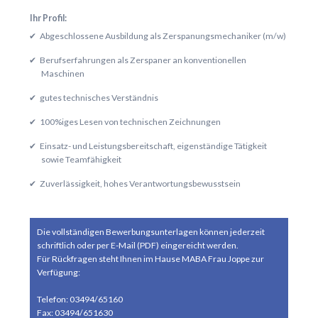
Ihr Profil:
Abgeschlossene Ausbildung als Zerspanungsmechaniker (m/w)
Berufserfahrungen als Zerspaner an konventionellen
Maschinen
gutes technisches Verständnis
100%iges Lesen von technischen Zeichnungen
Einsatz- und Leistungsbereitschaft, eigenständige Tätigkeit
sowie Teamfähigkeit
Zuverlässigkeit, hohes Verantwortungsbewusstsein
Die vollständigen Bewerbungsunterlagen können jederzeit
schriftlich oder per E-Mail (PDF) eingereicht werden.
Für Rückfragen steht Ihnen im Hause MABA Frau Joppe zur
Verfügung:
Telefon: 03494/65160
Fax: 03494/651630