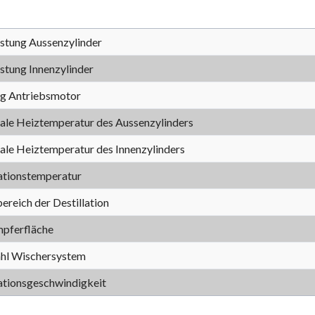
istung Aussenzylinder
stung Innenzylinder
ng Antriebsmotor
le Heiztemperatur des Aussenzylinders
le Heiztemperatur des Innenzylinders
lationstemperatur
reich der Destillation
pferfläche
hl Wischersystem
lationsgeschwindigkeit