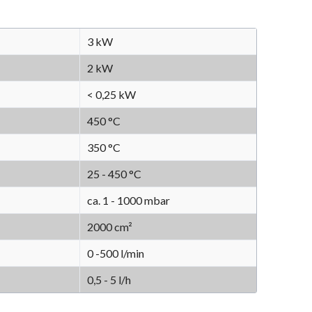
3 kW
2 kW
< 0,25 kW
450 °C
350 °C
25 - 450 °C
ca. 1 - 1000 mbar
2000 cm²
0 -500 l/min
0,5 - 5 l/h