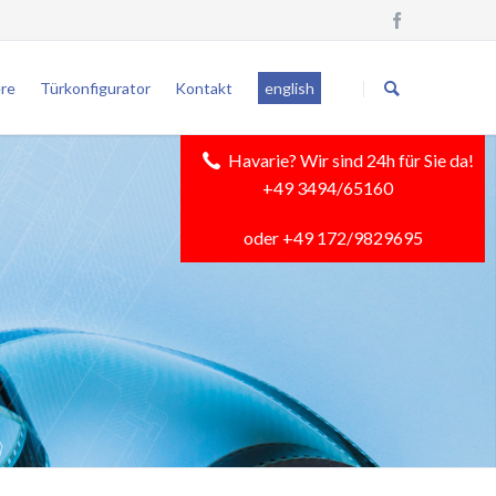
Navigation
überspringen
ere
Türkonfigurator
Kontakt
english
Havarie? Wir sind 24h für Sie da!
+49 3494/65160
oder +49 172/9829695