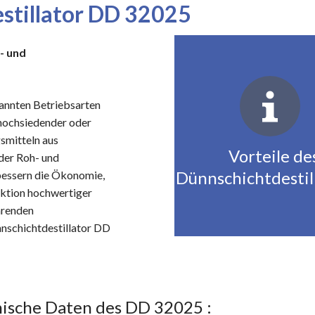
stillator DD 32025
- und
nannten Betriebsarten
 hochsiedender oder
smitteln aus
Vorteile de
der Roh- und
Dünnschichtdestill
bessern die Ökonomie,
uktion hochwertiger
arenden
nschichtdestillator DD
ische Daten des DD 32025 :