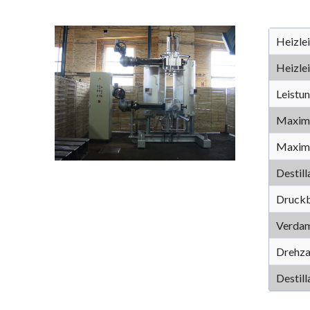
Heizle
Heizlei
Leistu
Maxima
Maxima
Destil
Druckbe
Verdam
Drehza
Destil